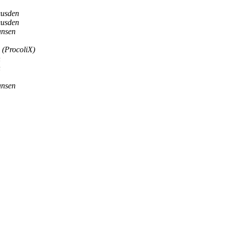
eusden
eusden
ansen
 (ProcoliX)
n
n
ansen