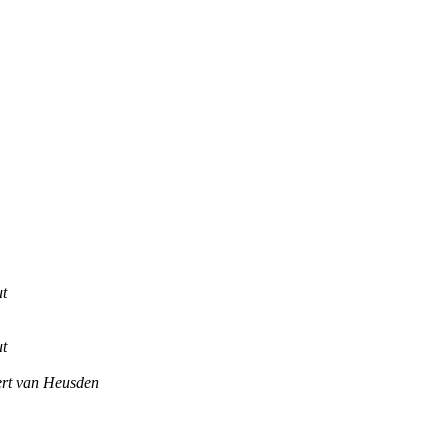
ut
ut
ert van Heusden