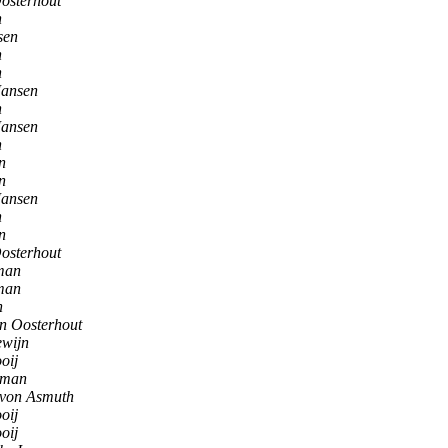
Oosterhout
n
sen
n
n
Jansen
n
Jansen
n
n
n
Jansen
n
n
Oosterhout
man
man
n
an Oosterhout
ewijn
oij
tman
 von Asmuth
oij
oij