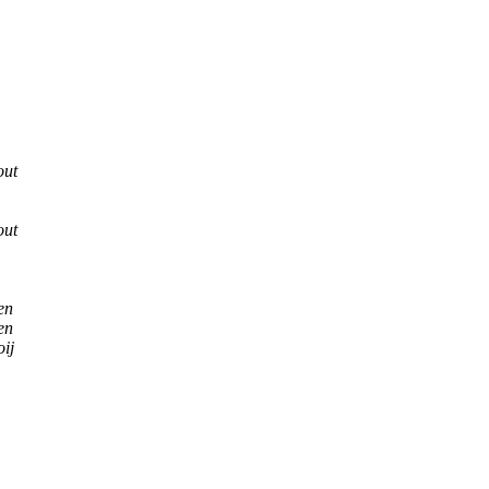
out
out
en
en
ij