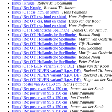
[linux] Krugle
Robert M. Stockmann
[linux] Re: Krugle
Roeland Th. Jansen
[linux] OT: css, html en xhtml
Hans Paijmans
[linux] Re: OT: css, html en xhtml
Hans Paijmans
[linux] Re: OT: css, html en xhtml
Hugo van der Kooij
[linux] Re: OT: css, html en xhtml
Hans Paijmans
[linux] OT: Hollandtsche Spellinghe
Daniel C. von Asmuth
[linux] Re: OT: Hollandtsche Spellinghe
Ronald Nooij
[linux] Re: OT: Hollandtsche Spellinghe
Martijn van Oosterh
[linux] Re: OT: Hollandtsche Spellinghe
Gijs Hillenius
[linux] Re: OT: Hollandtsche Spellinghe
Paul Slootman
[linux] Re: OT: Hollandtsche Spellinghe
Martijn van Oosterh
[linux] Re: OT: Hollandtsche Spellinghe
Ronald Nooij
[linux] Re: OT: Hollandtsche Spellinghe
Peter Fokker
[linux] OT: NL/EN variant? (i.p.v. DE)
Hugo van der Kooij
[linux] Re: OT: NL/EN variant? (i.p.v. DE)
Roeland Th. Jans
[linux] Re: OT: NL/EN variant? (i.p.v. DE)
Roeland Th. Jans
[linux] Re: OT: NL/EN variant? (i.p.v. DE)
Hugo van der Koo
[linux] poster van 95 x 150 cm
Hans Paijmans
[linux] Re: poster van 95 x 150 cm
Jeroen van der Sande
[linux] Re: poster van 95 x 150 cm
Hans Paijmans
[linux] Re: poster van 95 x 150 cm
Jan Gnodde
[linux] Re: poster van 95 x 150 cm
Hans Paijmans
[linux] Re: poster van 95 x 150 cm
Jeroen van der Sande
[linux] Re: poster van 95 x 150 cm
Hans Paijmans