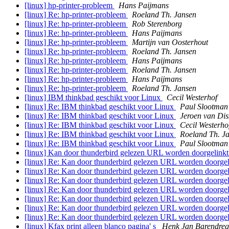
[linux] hp-printer-probleem
Hans Paijmans
[linux] Re: hp-printer-probleem
Roeland Th. Jansen
[linux] Re: hp-printer-probleem
Rob Sterenborg
[linux] Re: hp-printer-probleem
Hans Paijmans
[linux] Re: hp-printer-probleem
Martijn van Oosterhout
[linux] Re: hp-printer-probleem
Roeland Th. Jansen
[linux] Re: hp-printer-probleem
Hans Paijmans
[linux] Re: hp-printer-probleem
Roeland Th. Jansen
[linux] Re: hp-printer-probleem
Hans Paijmans
[linux] Re: hp-printer-probleem
Roeland Th. Jansen
[linux] IBM thinkbad geschikt voor Linux
Cecil Westerhof
[linux] Re: IBM thinkbad geschikt voor Linux
Paul Slootman
[linux] Re: IBM thinkbad geschikt voor Linux
Jeroen van Dis
[linux] Re: IBM thinkbad geschikt voor Linux
Cecil Westerho
[linux] Re: IBM thinkbad geschikt voor Linux
Roeland Th. J
[linux] Re: IBM thinkbad geschikt voor Linux
Paul Slootman
[linux] Kan door thunderbird gelezen URL worden doorgelink
[linux] Re: Kan door thunderbird gelezen URL worden doorgel
[linux] Re: Kan door thunderbird gelezen URL worden doorgel
[linux] Re: Kan door thunderbird gelezen URL worden doorgel
[linux] Re: Kan door thunderbird gelezen URL worden doorgel
[linux] Re: Kan door thunderbird gelezen URL worden doorgel
[linux] Re: Kan door thunderbird gelezen URL worden doorgel
[linux] Re: Kan door thunderbird gelezen URL worden doorgel
[linux] Kfax print alleen blanco pagina' s
Henk Jan Barendreg