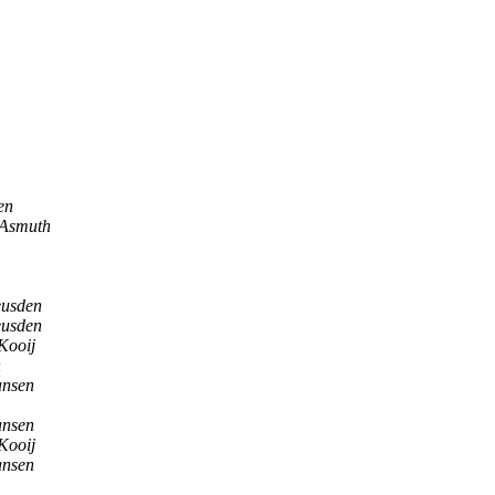
en
 Asmuth
eusden
eusden
Kooij
n
ansen
ansen
Kooij
ansen