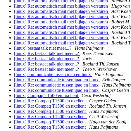
[linux] Re: automatisch mail met bijlagen versturen
Roeland T
[linux] Re: automatisch mail met bijlagen versturen
Hugo van 
[linux] Re: automatisch mail met bijlagen versturen
Aart Koel
[linux] Re: automatisch mail met bijlagen versturen
Aart Koel
[linux] Re: automatisch mail met bijlagen versturen
Robert M.
[linux] Re: automatisch mail met bijlagen versturen
Aart Koel
[linux] Re: automatisch mail met bijlagen versturen
Roeland T
[linux] Re: automatisch mail met bijlagen versturen
Aart Koel
[linux] Re: automatisch mail met bijlagen versturen
Roeland T
[linux] bestaat talk niet meer...?
Hans Paijmans
[linux] Re: bestaat talk niet meer...?
Kees Theunissen
[linux] Re: bestaat talk niet meer...?
Joris
[linux] Re: bestaat talk niet meer...?
Roeland Th. Jansen
[linux] Re: bestaat talk niet meer...?
Theo v. Werkhoven
[linux] communicatie tussen ipaq en linux
Hans Paijmans
[linux] Re: communicatie tussen ipaq en linux
Erik Dooper
[linux] Re: communicatie tussen ipaq en linux
Hans Paijmans
[linux] Re: communicatie tussen ipaq en linux
Casper Gielen
[linux] Compaq T1500 en nxclient
Cecil Westerhof
[linux] Re: Compaq T1500 en nxclient
Casper Gielen
[linux] Re: Compaq T1500 en nxclient
Roeland Th. Jansen
[linux] Re: Compaq T1500 en nxclient
Hans Paijmans
[linux] Re: Compaq T1500 en nxclient
Cecil Westerhof
[linux] Re: Compaq T1500 en nxclient
Hugo van der Kooij
[linux] Re: Compaq T1500 en nxclient
Hans Paijmans