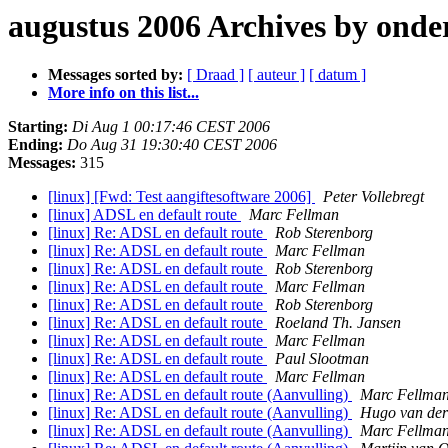
augustus 2006 Archives by ond
Messages sorted by:
[ Draad ]
[ auteur ]
[ datum ]
More info on this list...
Starting:
Di Aug 1 00:17:46 CEST 2006
Ending:
Do Aug 31 19:30:40 CEST 2006
Messages:
315
[linux] [Fwd: Test aangiftesoftware 2006]
Peter Vollebregt
[linux] ADSL en default route
Marc Fellman
[linux] Re: ADSL en default route
Rob Sterenborg
[linux] Re: ADSL en default route
Marc Fellman
[linux] Re: ADSL en default route
Rob Sterenborg
[linux] Re: ADSL en default route
Marc Fellman
[linux] Re: ADSL en default route
Rob Sterenborg
[linux] Re: ADSL en default route
Roeland Th. Jansen
[linux] Re: ADSL en default route
Marc Fellman
[linux] Re: ADSL en default route
Paul Slootman
[linux] Re: ADSL en default route
Marc Fellman
[linux] Re: ADSL en default route (Aanvulling)
Marc Fellma
[linux] Re: ADSL en default route (Aanvulling)
Hugo van der
[linux] Re: ADSL en default route (Aanvulling)
Marc Fellma