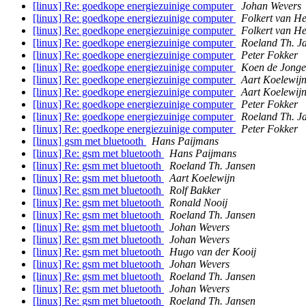
[linux] Re: goedkope energiezuinige computer
Johan Wevers
[linux] Re: goedkope energiezuinige computer
Folkert van H
[linux] Re: goedkope energiezuinige computer
Folkert van H
[linux] Re: goedkope energiezuinige computer
Roeland Th. J
[linux] Re: goedkope energiezuinige computer
Peter Fokker
[linux] Re: goedkope energiezuinige computer
Koen de Jonge
[linux] Re: goedkope energiezuinige computer
Aart Koelewij
[linux] Re: goedkope energiezuinige computer
Aart Koelewij
[linux] Re: goedkope energiezuinige computer
Peter Fokker
[linux] Re: goedkope energiezuinige computer
Roeland Th. J
[linux] Re: goedkope energiezuinige computer
Peter Fokker
[linux] gsm met bluetooth
Hans Paijmans
[linux] Re: gsm met bluetooth
Hans Paijmans
[linux] Re: gsm met bluetooth
Roeland Th. Jansen
[linux] Re: gsm met bluetooth
Aart Koelewijn
[linux] Re: gsm met bluetooth
Rolf Bakker
[linux] Re: gsm met bluetooth
Ronald Nooij
[linux] Re: gsm met bluetooth
Roeland Th. Jansen
[linux] Re: gsm met bluetooth
Johan Wevers
[linux] Re: gsm met bluetooth
Johan Wevers
[linux] Re: gsm met bluetooth
Hugo van der Kooij
[linux] Re: gsm met bluetooth
Johan Wevers
[linux] Re: gsm met bluetooth
Roeland Th. Jansen
[linux] Re: gsm met bluetooth
Johan Wevers
[linux] Re: gsm met bluetooth
Roeland Th. Jansen