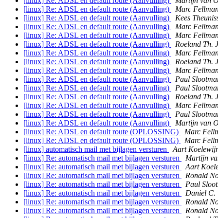
[linux] Re: ADSL en default route (Aanvulling)
Martijn van 
[linux] Re: ADSL en default route (Aanvulling)
Marc Fellma
[linux] Re: ADSL en default route (Aanvulling)
Kees Theunis
[linux] Re: ADSL en default route (Aanvulling)
Marc Fellma
[linux] Re: ADSL en default route (Aanvulling)
Marc Fellma
[linux] Re: ADSL en default route (Aanvulling)
Roeland Th. 
[linux] Re: ADSL en default route (Aanvulling)
Marc Fellma
[linux] Re: ADSL en default route (Aanvulling)
Roeland Th. 
[linux] Re: ADSL en default route (Aanvulling)
Marc Fellma
[linux] Re: ADSL en default route (Aanvulling)
Paul Slootma
[linux] Re: ADSL en default route (Aanvulling)
Paul Slootma
[linux] Re: ADSL en default route (Aanvulling)
Roeland Th. 
[linux] Re: ADSL en default route (Aanvulling)
Marc Fellma
[linux] Re: ADSL en default route (Aanvulling)
Paul Slootma
[linux] Re: ADSL en default route (Aanvulling)
Martijn van 
[linux] Re: ADSL en default route (OPLOSSING)
Marc Fell
[linux] Re: ADSL en default route (OPLOSSING)
Marc Fell
[linux] automatisch mail met bijlagen versturen
Aart Koelewij
[linux] Re: automatisch mail met bijlagen versturen
Martijn v
[linux] Re: automatisch mail met bijlagen versturen
Aart Koel
[linux] Re: automatisch mail met bijlagen versturen
Ronald No
[linux] Re: automatisch mail met bijlagen versturen
Paul Sloo
[linux] Re: automatisch mail met bijlagen versturen
Daniel C.
[linux] Re: automatisch mail met bijlagen versturen
Ronald No
[linux] Re: automatisch mail met bijlagen versturen
Ronald No