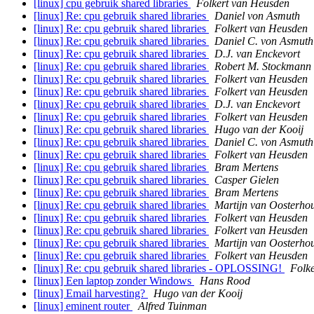
[linux] cpu gebruik shared libraries
Folkert van Heusden
[linux] Re: cpu gebruik shared libraries
Daniel von Asmuth
[linux] Re: cpu gebruik shared libraries
Folkert van Heusden
[linux] Re: cpu gebruik shared libraries
Daniel C. von Asmuth
[linux] Re: cpu gebruik shared libraries
D.J. van Enckevort
[linux] Re: cpu gebruik shared libraries
Robert M. Stockmann
[linux] Re: cpu gebruik shared libraries
Folkert van Heusden
[linux] Re: cpu gebruik shared libraries
Folkert van Heusden
[linux] Re: cpu gebruik shared libraries
D.J. van Enckevort
[linux] Re: cpu gebruik shared libraries
Folkert van Heusden
[linux] Re: cpu gebruik shared libraries
Hugo van der Kooij
[linux] Re: cpu gebruik shared libraries
Daniel C. von Asmuth
[linux] Re: cpu gebruik shared libraries
Folkert van Heusden
[linux] Re: cpu gebruik shared libraries
Bram Mertens
[linux] Re: cpu gebruik shared libraries
Casper Gielen
[linux] Re: cpu gebruik shared libraries
Bram Mertens
[linux] Re: cpu gebruik shared libraries
Martijn van Oosterho
[linux] Re: cpu gebruik shared libraries
Folkert van Heusden
[linux] Re: cpu gebruik shared libraries
Folkert van Heusden
[linux] Re: cpu gebruik shared libraries
Martijn van Oosterho
[linux] Re: cpu gebruik shared libraries
Folkert van Heusden
[linux] Re: cpu gebruik shared libraries - OPLOSSING!
Folk
[linux] Een laptop zonder Windows
Hans Rood
[linux] Email harvesting?
Hugo van der Kooij
[linux] eminent router
Alfred Tuinman