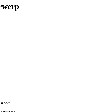
erwerp
n
 Kooij
n