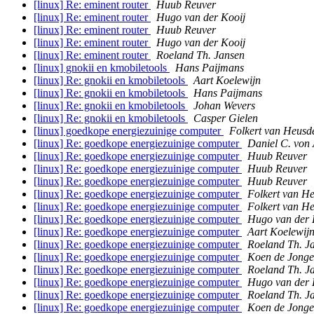
[linux] Re: eminent router
Huub Reuver
[linux] Re: eminent router
Hugo van der Kooij
[linux] Re: eminent router
Huub Reuver
[linux] Re: eminent router
Hugo van der Kooij
[linux] Re: eminent router
Roeland Th. Jansen
[linux] gnokii en kmobiletools
Hans Paijmans
[linux] Re: gnokii en kmobiletools
Aart Koelewijn
[linux] Re: gnokii en kmobiletools
Hans Paijmans
[linux] Re: gnokii en kmobiletools
Johan Wevers
[linux] Re: gnokii en kmobiletools
Casper Gielen
[linux] goedkope energiezuinige computer
Folkert van Heusd
[linux] Re: goedkope energiezuinige computer
Daniel C. von
[linux] Re: goedkope energiezuinige computer
Huub Reuver
[linux] Re: goedkope energiezuinige computer
Huub Reuver
[linux] Re: goedkope energiezuinige computer
Huub Reuver
[linux] Re: goedkope energiezuinige computer
Folkert van H
[linux] Re: goedkope energiezuinige computer
Folkert van H
[linux] Re: goedkope energiezuinige computer
Hugo van der 
[linux] Re: goedkope energiezuinige computer
Aart Koelewij
[linux] Re: goedkope energiezuinige computer
Roeland Th. J
[linux] Re: goedkope energiezuinige computer
Koen de Jonge
[linux] Re: goedkope energiezuinige computer
Roeland Th. J
[linux] Re: goedkope energiezuinige computer
Hugo van der 
[linux] Re: goedkope energiezuinige computer
Roeland Th. J
[linux] Re: goedkope energiezuinige computer
Koen de Jonge