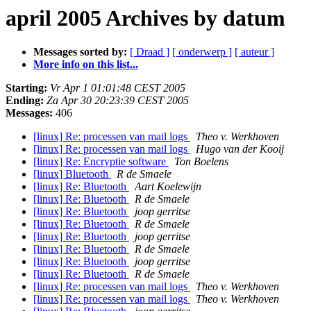
april 2005 Archives by datum
Messages sorted by:
[ Draad ]
[ onderwerp ]
[ auteur ]
More info on this list...
Starting:
Vr Apr 1 01:01:48 CEST 2005
Ending:
Za Apr 30 20:23:39 CEST 2005
Messages:
406
[linux] Re: processen van mail logs
Theo v. Werkhoven
[linux] Re: processen van mail logs
Hugo van der Kooij
[linux] Re: Encryptie software
Ton Boelens
[linux] Bluetooth
R de Smaele
[linux] Re: Bluetooth
Aart Koelewijn
[linux] Re: Bluetooth
R de Smaele
[linux] Re: Bluetooth
joop gerritse
[linux] Re: Bluetooth
R de Smaele
[linux] Re: Bluetooth
joop gerritse
[linux] Re: Bluetooth
R de Smaele
[linux] Re: Bluetooth
joop gerritse
[linux] Re: Bluetooth
R de Smaele
[linux] Re: processen van mail logs
Theo v. Werkhoven
[linux] Re: processen van mail logs
Theo v. Werkhoven