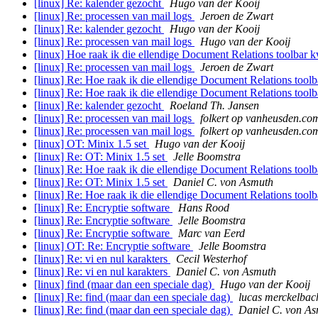
[linux] Re: kalender gezocht
Hugo van der Kooij
[linux] Re: processen van mail logs
Jeroen de Zwart
[linux] Re: kalender gezocht
Hugo van der Kooij
[linux] Re: processen van mail logs
Hugo van der Kooij
[linux] Hoe raak ik die ellendige Document Relations toolbar k
[linux] Re: processen van mail logs
Jeroen de Zwart
[linux] Re: Hoe raak ik die ellendige Document Relations toolb
[linux] Re: Hoe raak ik die ellendige Document Relations toolb
[linux] Re: kalender gezocht
Roeland Th. Jansen
[linux] Re: processen van mail logs
folkert op vanheusden.co
[linux] Re: processen van mail logs
folkert op vanheusden.co
[linux] OT: Minix 1.5 set
Hugo van der Kooij
[linux] Re: OT: Minix 1.5 set
Jelle Boomstra
[linux] Re: Hoe raak ik die ellendige Document Relations toolb
[linux] Re: OT: Minix 1.5 set
Daniel C. von Asmuth
[linux] Re: Hoe raak ik die ellendige Document Relations toolb
[linux] Re: Encryptie software
Hans Rood
[linux] Re: Encryptie software
Jelle Boomstra
[linux] Re: Encryptie software
Marc van Eerd
[linux] OT: Re: Encryptie software
Jelle Boomstra
[linux] Re: vi en nul karakters
Cecil Westerhof
[linux] Re: vi en nul karakters
Daniel C. von Asmuth
[linux] find (maar dan een speciale dag)
Hugo van der Kooij
[linux] Re: find (maar dan een speciale dag)
lucas merckelbac
[linux] Re: find (maar dan een speciale dag)
Daniel C. von A