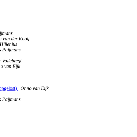
ijmans
 van der Kooij
 Hillenius
 Paijmans
r Vollebregt
o van Eijk
(opgelost)
Onno van Eijk
 Paijmans