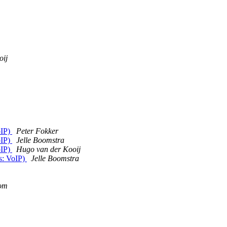
oij
oIP)
Peter Fokker
oIP)
Jelle Boomstra
oIP)
Hugo van der Kooij
s: VoIP)
Jelle Boomstra
com