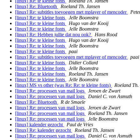
[linux] Re: te kleine fonts
Roeland Th. Jansen
[linux] Re: Bluetooth
Roeland Th. Jansen
[linux] Re: subtitles toevoegen met mplayer of mencoder
Pete
[linux] Re: te kleine fonts
Jelle Boomstra
[linux] Re: te kleine fonts
Hugo van der Kooij
[linux] Re: te kleine fonts
Jelle Boomstra
[linux] Re: Hebben jullie dat nou ook?
Hans Rood
[linux] Re: te kleine fonts
Hugo van der Kooij
[linux] Re: te kleine fonts
Jelle Boomstra
[linux] Re: te kleine fonts
paai
[linux] Re: subtitles toevoegen met mplayer of mencoder
paai
[linux] Re: te kleine fonts
Didier Collard
[linux] Re: te kleine fonts
Jelle Boomstra
[linux] Re: te kleine fonts
Roeland Th. Jansen
[linux] Re: te kleine fonts
Jelle Boomstra
[linux] MS vs other (was Re: Re: te kleine fonts)
Roeland Th.
[linux] Re: processen van mail logs
Jeroen de Zwart
[linux] Re: processen van mail logs
Daniel C. von Asmuth
[linux] Re: Bluetooth
R de Smaele
[linux] Re: processen van mail logs
Jeroen de Zwart
[linux] Re: processen van mail logs
Roeland Th. Jansen
[linux] Re: processen van mail logs
Jelle Boomstra
[linux] kalender gezocht
Paul de Vries
[linux] Re: kalender gezocht
Roeland Th. Jansen
[linux] Re: processen van mail logs
Daniel C. von Asmuth