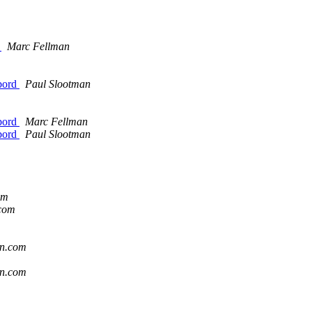
d
Marc Fellman
nbord
Paul Slootman
nbord
Marc Fellman
nbord
Paul Slootman
om
.com
en.com
en.com