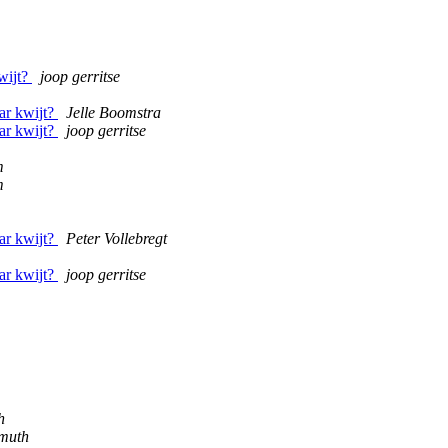
wijt?
joop gerritse
ar kwijt?
Jelle Boomstra
ar kwijt?
joop gerritse
m
m
ar kwijt?
Peter Vollebregt
ar kwijt?
joop gerritse
h
smuth