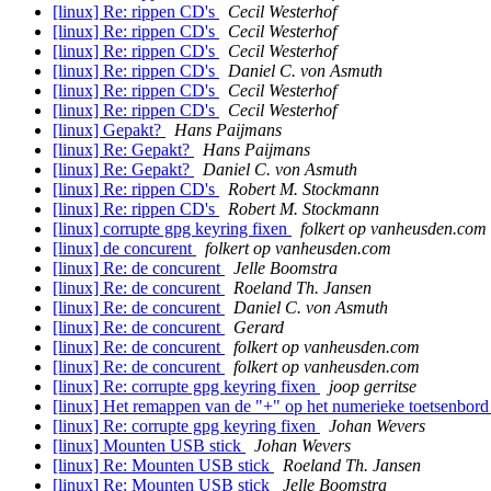
[linux] Re: rippen CD's
Cecil Westerhof
[linux] Re: rippen CD's
Cecil Westerhof
[linux] Re: rippen CD's
Cecil Westerhof
[linux] Re: rippen CD's
Daniel C. von Asmuth
[linux] Re: rippen CD's
Cecil Westerhof
[linux] Re: rippen CD's
Cecil Westerhof
[linux] Gepakt?
Hans Paijmans
[linux] Re: Gepakt?
Hans Paijmans
[linux] Re: Gepakt?
Daniel C. von Asmuth
[linux] Re: rippen CD's
Robert M. Stockmann
[linux] Re: rippen CD's
Robert M. Stockmann
[linux] corrupte gpg keyring fixen
folkert op vanheusden.com
[linux] de concurent
folkert op vanheusden.com
[linux] Re: de concurent
Jelle Boomstra
[linux] Re: de concurent
Roeland Th. Jansen
[linux] Re: de concurent
Daniel C. von Asmuth
[linux] Re: de concurent
Gerard
[linux] Re: de concurent
folkert op vanheusden.com
[linux] Re: de concurent
folkert op vanheusden.com
[linux] Re: corrupte gpg keyring fixen
joop gerritse
[linux] Het remappen van de "+" op het numerieke toetsenbor
[linux] Re: corrupte gpg keyring fixen
Johan Wevers
[linux] Mounten USB stick
Johan Wevers
[linux] Re: Mounten USB stick
Roeland Th. Jansen
[linux] Re: Mounten USB stick
Jelle Boomstra