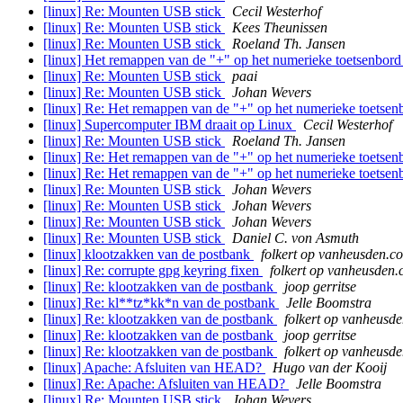
[linux] Re: Mounten USB stick
Cecil Westerhof
[linux] Re: Mounten USB stick
Kees Theunissen
[linux] Re: Mounten USB stick
Roeland Th. Jansen
[linux] Het remappen van de "+" op het numerieke toetsenbor
[linux] Re: Mounten USB stick
paai
[linux] Re: Mounten USB stick
Johan Wevers
[linux] Re: Het remappen van de "+" op het numerieke toetse
[linux] Supercomputer IBM draait op Linux
Cecil Westerhof
[linux] Re: Mounten USB stick
Roeland Th. Jansen
[linux] Re: Het remappen van de "+" op het numerieke toetse
[linux] Re: Het remappen van de "+" op het numerieke toetse
[linux] Re: Mounten USB stick
Johan Wevers
[linux] Re: Mounten USB stick
Johan Wevers
[linux] Re: Mounten USB stick
Johan Wevers
[linux] Re: Mounten USB stick
Daniel C. von Asmuth
[linux] klootzakken van de postbank
folkert op vanheusden.c
[linux] Re: corrupte gpg keyring fixen
folkert op vanheusden
[linux] Re: klootzakken van de postbank
joop gerritse
[linux] Re: kl**tz*kk*n van de postbank
Jelle Boomstra
[linux] Re: klootzakken van de postbank
folkert op vanheusd
[linux] Re: klootzakken van de postbank
joop gerritse
[linux] Re: klootzakken van de postbank
folkert op vanheusd
[linux] Apache: Afsluiten van HEAD?
Hugo van der Kooij
[linux] Re: Apache: Afsluiten van HEAD?
Jelle Boomstra
[linux] Re: Mounten USB stick
Johan Wevers