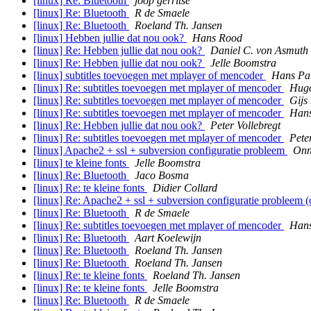
[linux] Re: Bluetooth
joop gerritse
[linux] Re: Bluetooth
R de Smaele
[linux] Re: Bluetooth
Roeland Th. Jansen
[linux] Hebben jullie dat nou ook?
Hans Rood
[linux] Re: Hebben jullie dat nou ook?
Daniel C. von Asmuth
[linux] Re: Hebben jullie dat nou ook?
Jelle Boomstra
[linux] subtitles toevoegen met mplayer of mencoder
Hans Pa
[linux] Re: subtitles toevoegen met mplayer of mencoder
Hugo
[linux] Re: subtitles toevoegen met mplayer of mencoder
Gijs
[linux] Re: subtitles toevoegen met mplayer of mencoder
Hans
[linux] Re: Hebben jullie dat nou ook?
Peter Vollebregt
[linux] Re: subtitles toevoegen met mplayer of mencoder
Pete
[linux] Apache2 + ssl + subversion configuratie probleem
Onn
[linux] te kleine fonts
Jelle Boomstra
[linux] Re: Bluetooth
Jaco Bosma
[linux] Re: te kleine fonts
Didier Collard
[linux] Re: Apache2 + ssl + subversion configuratie probleem 
[linux] Re: Bluetooth
R de Smaele
[linux] Re: subtitles toevoegen met mplayer of mencoder
Hans
[linux] Re: Bluetooth
Aart Koelewijn
[linux] Re: Bluetooth
Roeland Th. Jansen
[linux] Re: Bluetooth
Roeland Th. Jansen
[linux] Re: te kleine fonts
Roeland Th. Jansen
[linux] Re: te kleine fonts
Jelle Boomstra
[linux] Re: Bluetooth
R de Smaele