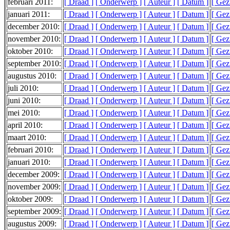
februari 2011:
[ Draad ]
[ Onderwerp ]
[ Auteur ]
[ Datum ]
[ Gez
januari 2011:
[ Draad ]
[ Onderwerp ]
[ Auteur ]
[ Datum ]
[ Gez
december 2010:
[ Draad ]
[ Onderwerp ]
[ Auteur ]
[ Datum ]
[ Gez
november 2010:
[ Draad ]
[ Onderwerp ]
[ Auteur ]
[ Datum ]
[ Gez
oktober 2010:
[ Draad ]
[ Onderwerp ]
[ Auteur ]
[ Datum ]
[ Gez
september 2010:
[ Draad ]
[ Onderwerp ]
[ Auteur ]
[ Datum ]
[ Gez
augustus 2010:
[ Draad ]
[ Onderwerp ]
[ Auteur ]
[ Datum ]
[ Gez
juli 2010:
[ Draad ]
[ Onderwerp ]
[ Auteur ]
[ Datum ]
[ Gez
juni 2010:
[ Draad ]
[ Onderwerp ]
[ Auteur ]
[ Datum ]
[ Gez
mei 2010:
[ Draad ]
[ Onderwerp ]
[ Auteur ]
[ Datum ]
[ Gez
april 2010:
[ Draad ]
[ Onderwerp ]
[ Auteur ]
[ Datum ]
[ Gez
maart 2010:
[ Draad ]
[ Onderwerp ]
[ Auteur ]
[ Datum ]
[ Gez
februari 2010:
[ Draad ]
[ Onderwerp ]
[ Auteur ]
[ Datum ]
[ Gez
januari 2010:
[ Draad ]
[ Onderwerp ]
[ Auteur ]
[ Datum ]
[ Gez
december 2009:
[ Draad ]
[ Onderwerp ]
[ Auteur ]
[ Datum ]
[ Gez
november 2009:
[ Draad ]
[ Onderwerp ]
[ Auteur ]
[ Datum ]
[ Gez
oktober 2009:
[ Draad ]
[ Onderwerp ]
[ Auteur ]
[ Datum ]
[ Gez
september 2009:
[ Draad ]
[ Onderwerp ]
[ Auteur ]
[ Datum ]
[ Gez
augustus 2009:
[ Draad ]
[ Onderwerp ]
[ Auteur ]
[ Datum ]
[ Gez