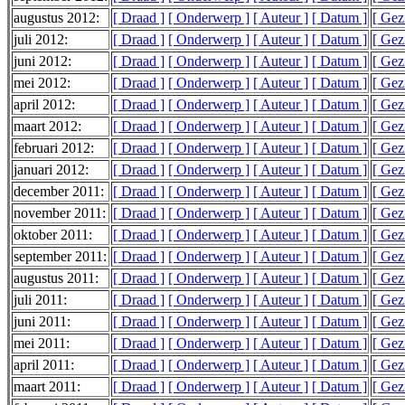
augustus 2012:
[ Draad ]
[ Onderwerp ]
[ Auteur ]
[ Datum ]
[ Gez
juli 2012:
[ Draad ]
[ Onderwerp ]
[ Auteur ]
[ Datum ]
[ Gez
juni 2012:
[ Draad ]
[ Onderwerp ]
[ Auteur ]
[ Datum ]
[ Gez
mei 2012:
[ Draad ]
[ Onderwerp ]
[ Auteur ]
[ Datum ]
[ Gez
april 2012:
[ Draad ]
[ Onderwerp ]
[ Auteur ]
[ Datum ]
[ Gez
maart 2012:
[ Draad ]
[ Onderwerp ]
[ Auteur ]
[ Datum ]
[ Gez
februari 2012:
[ Draad ]
[ Onderwerp ]
[ Auteur ]
[ Datum ]
[ Gez
januari 2012:
[ Draad ]
[ Onderwerp ]
[ Auteur ]
[ Datum ]
[ Gez
december 2011:
[ Draad ]
[ Onderwerp ]
[ Auteur ]
[ Datum ]
[ Gez
november 2011:
[ Draad ]
[ Onderwerp ]
[ Auteur ]
[ Datum ]
[ Gez
oktober 2011:
[ Draad ]
[ Onderwerp ]
[ Auteur ]
[ Datum ]
[ Gez
september 2011:
[ Draad ]
[ Onderwerp ]
[ Auteur ]
[ Datum ]
[ Gez
augustus 2011:
[ Draad ]
[ Onderwerp ]
[ Auteur ]
[ Datum ]
[ Gez
juli 2011:
[ Draad ]
[ Onderwerp ]
[ Auteur ]
[ Datum ]
[ Gez
juni 2011:
[ Draad ]
[ Onderwerp ]
[ Auteur ]
[ Datum ]
[ Gez
mei 2011:
[ Draad ]
[ Onderwerp ]
[ Auteur ]
[ Datum ]
[ Gez
april 2011:
[ Draad ]
[ Onderwerp ]
[ Auteur ]
[ Datum ]
[ Gez
maart 2011:
[ Draad ]
[ Onderwerp ]
[ Auteur ]
[ Datum ]
[ Gez