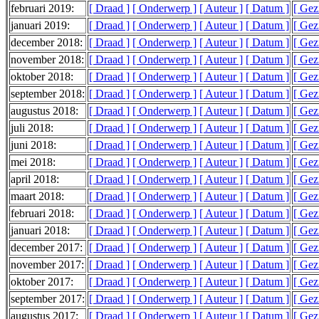
februari 2019:
[ Draad ]
[ Onderwerp ]
[ Auteur ]
[ Datum ]
[ Gez
januari 2019:
[ Draad ]
[ Onderwerp ]
[ Auteur ]
[ Datum ]
[ Gez
december 2018:
[ Draad ]
[ Onderwerp ]
[ Auteur ]
[ Datum ]
[ Gez
november 2018:
[ Draad ]
[ Onderwerp ]
[ Auteur ]
[ Datum ]
[ Gez
oktober 2018:
[ Draad ]
[ Onderwerp ]
[ Auteur ]
[ Datum ]
[ Gez
september 2018:
[ Draad ]
[ Onderwerp ]
[ Auteur ]
[ Datum ]
[ Gez
augustus 2018:
[ Draad ]
[ Onderwerp ]
[ Auteur ]
[ Datum ]
[ Gez
juli 2018:
[ Draad ]
[ Onderwerp ]
[ Auteur ]
[ Datum ]
[ Gez
juni 2018:
[ Draad ]
[ Onderwerp ]
[ Auteur ]
[ Datum ]
[ Gez
mei 2018:
[ Draad ]
[ Onderwerp ]
[ Auteur ]
[ Datum ]
[ Gez
april 2018:
[ Draad ]
[ Onderwerp ]
[ Auteur ]
[ Datum ]
[ Gez
maart 2018:
[ Draad ]
[ Onderwerp ]
[ Auteur ]
[ Datum ]
[ Gez
februari 2018:
[ Draad ]
[ Onderwerp ]
[ Auteur ]
[ Datum ]
[ Gez
januari 2018:
[ Draad ]
[ Onderwerp ]
[ Auteur ]
[ Datum ]
[ Gez
december 2017:
[ Draad ]
[ Onderwerp ]
[ Auteur ]
[ Datum ]
[ Gez
november 2017:
[ Draad ]
[ Onderwerp ]
[ Auteur ]
[ Datum ]
[ Gez
oktober 2017:
[ Draad ]
[ Onderwerp ]
[ Auteur ]
[ Datum ]
[ Gez
september 2017:
[ Draad ]
[ Onderwerp ]
[ Auteur ]
[ Datum ]
[ Gez
augustus 2017:
[ Draad ]
[ Onderwerp ]
[ Auteur ]
[ Datum ]
[ Gez