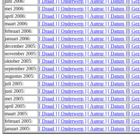
juni 2006:
[ Draad ]
[ Onderwerp ]
[ Auteur ]
[ Datum ]
[ Gez
mei 2006:
[ Draad ]
[ Onderwerp ]
[ Auteur ]
[ Datum ]
[ Gez
april 2006:
[ Draad ]
[ Onderwerp ]
[ Auteur ]
[ Datum ]
[ Gez
maart 2006:
[ Draad ]
[ Onderwerp ]
[ Auteur ]
[ Datum ]
[ Gez
februari 2006:
[ Draad ]
[ Onderwerp ]
[ Auteur ]
[ Datum ]
[ Gez
januari 2006:
[ Draad ]
[ Onderwerp ]
[ Auteur ]
[ Datum ]
[ Gez
december 2005:
[ Draad ]
[ Onderwerp ]
[ Auteur ]
[ Datum ]
[ Gez
november 2005:
[ Draad ]
[ Onderwerp ]
[ Auteur ]
[ Datum ]
[ Gez
oktober 2005:
[ Draad ]
[ Onderwerp ]
[ Auteur ]
[ Datum ]
[ Gez
september 2005:
[ Draad ]
[ Onderwerp ]
[ Auteur ]
[ Datum ]
[ Gez
augustus 2005:
[ Draad ]
[ Onderwerp ]
[ Auteur ]
[ Datum ]
[ Gez
juli 2005:
[ Draad ]
[ Onderwerp ]
[ Auteur ]
[ Datum ]
[ Gez
juni 2005:
[ Draad ]
[ Onderwerp ]
[ Auteur ]
[ Datum ]
[ Gez
mei 2005:
[ Draad ]
[ Onderwerp ]
[ Auteur ]
[ Datum ]
[ Gez
april 2005:
[ Draad ]
[ Onderwerp ]
[ Auteur ]
[ Datum ]
[ Gez
maart 2005:
[ Draad ]
[ Onderwerp ]
[ Auteur ]
[ Datum ]
[ Gez
februari 2005:
[ Draad ]
[ Onderwerp ]
[ Auteur ]
[ Datum ]
[ Gez
januari 2005:
[ Draad ]
[ Onderwerp ]
[ Auteur ]
[ Datum ]
[ Gez