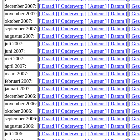
december 2007:
[ Draad ]
[ Onderwerp ]
[ Auteur ]
[ Datum ]
[ Gez
november 2007:
[ Draad ]
[ Onderwerp ]
[ Auteur ]
[ Datum ]
[ Gez
oktober 2007:
[ Draad ]
[ Onderwerp ]
[ Auteur ]
[ Datum ]
[ Gez
september 2007:
[ Draad ]
[ Onderwerp ]
[ Auteur ]
[ Datum ]
[ Gez
augustus 2007:
[ Draad ]
[ Onderwerp ]
[ Auteur ]
[ Datum ]
[ Gez
juli 2007:
[ Draad ]
[ Onderwerp ]
[ Auteur ]
[ Datum ]
[ Gez
juni 2007:
[ Draad ]
[ Onderwerp ]
[ Auteur ]
[ Datum ]
[ Gez
mei 2007:
[ Draad ]
[ Onderwerp ]
[ Auteur ]
[ Datum ]
[ Gez
april 2007:
[ Draad ]
[ Onderwerp ]
[ Auteur ]
[ Datum ]
[ Gez
maart 2007:
[ Draad ]
[ Onderwerp ]
[ Auteur ]
[ Datum ]
[ Gez
februari 2007:
[ Draad ]
[ Onderwerp ]
[ Auteur ]
[ Datum ]
[ Gez
januari 2007:
[ Draad ]
[ Onderwerp ]
[ Auteur ]
[ Datum ]
[ Gez
december 2006:
[ Draad ]
[ Onderwerp ]
[ Auteur ]
[ Datum ]
[ Gez
november 2006:
[ Draad ]
[ Onderwerp ]
[ Auteur ]
[ Datum ]
[ Gez
oktober 2006:
[ Draad ]
[ Onderwerp ]
[ Auteur ]
[ Datum ]
[ Gez
september 2006:
[ Draad ]
[ Onderwerp ]
[ Auteur ]
[ Datum ]
[ Gez
augustus 2006:
[ Draad ]
[ Onderwerp ]
[ Auteur ]
[ Datum ]
[ Gez
juli 2006:
[ Draad ]
[ Onderwerp ]
[ Auteur ]
[ Datum ]
[ Gez