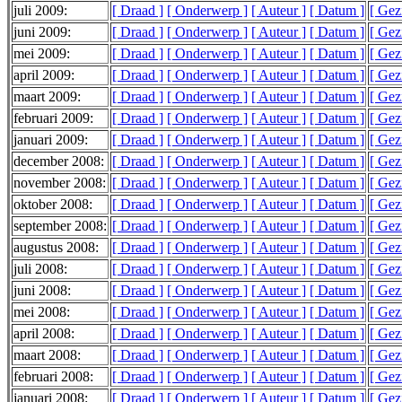
juli 2009:
[ Draad ]
[ Onderwerp ]
[ Auteur ]
[ Datum ]
[ Gez
juni 2009:
[ Draad ]
[ Onderwerp ]
[ Auteur ]
[ Datum ]
[ Gez
mei 2009:
[ Draad ]
[ Onderwerp ]
[ Auteur ]
[ Datum ]
[ Gez
april 2009:
[ Draad ]
[ Onderwerp ]
[ Auteur ]
[ Datum ]
[ Gez
maart 2009:
[ Draad ]
[ Onderwerp ]
[ Auteur ]
[ Datum ]
[ Gez
februari 2009:
[ Draad ]
[ Onderwerp ]
[ Auteur ]
[ Datum ]
[ Gez
januari 2009:
[ Draad ]
[ Onderwerp ]
[ Auteur ]
[ Datum ]
[ Gez
december 2008:
[ Draad ]
[ Onderwerp ]
[ Auteur ]
[ Datum ]
[ Gez
november 2008:
[ Draad ]
[ Onderwerp ]
[ Auteur ]
[ Datum ]
[ Gez
oktober 2008:
[ Draad ]
[ Onderwerp ]
[ Auteur ]
[ Datum ]
[ Gez
september 2008:
[ Draad ]
[ Onderwerp ]
[ Auteur ]
[ Datum ]
[ Gez
augustus 2008:
[ Draad ]
[ Onderwerp ]
[ Auteur ]
[ Datum ]
[ Gez
juli 2008:
[ Draad ]
[ Onderwerp ]
[ Auteur ]
[ Datum ]
[ Gez
juni 2008:
[ Draad ]
[ Onderwerp ]
[ Auteur ]
[ Datum ]
[ Gez
mei 2008:
[ Draad ]
[ Onderwerp ]
[ Auteur ]
[ Datum ]
[ Gez
april 2008:
[ Draad ]
[ Onderwerp ]
[ Auteur ]
[ Datum ]
[ Gez
maart 2008:
[ Draad ]
[ Onderwerp ]
[ Auteur ]
[ Datum ]
[ Gez
februari 2008:
[ Draad ]
[ Onderwerp ]
[ Auteur ]
[ Datum ]
[ Gez
januari 2008:
[ Draad ]
[ Onderwerp ]
[ Auteur ]
[ Datum ]
[ Gez