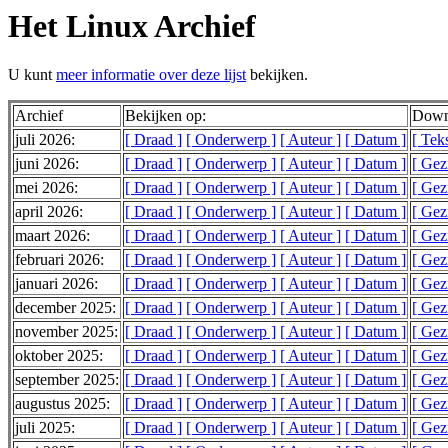
Het Linux Archief
U kunt
meer informatie over deze lijst
bekijken.
Archief
Bekijken op:
Downl
juli 2026:
[ Draad ]
[ Onderwerp ]
[ Auteur ]
[ Datum ]
[ Tek
juni 2026:
[ Draad ]
[ Onderwerp ]
[ Auteur ]
[ Datum ]
[ Gez
mei 2026:
[ Draad ]
[ Onderwerp ]
[ Auteur ]
[ Datum ]
[ Gez
april 2026:
[ Draad ]
[ Onderwerp ]
[ Auteur ]
[ Datum ]
[ Gez
maart 2026:
[ Draad ]
[ Onderwerp ]
[ Auteur ]
[ Datum ]
[ Gez
februari 2026:
[ Draad ]
[ Onderwerp ]
[ Auteur ]
[ Datum ]
[ Gez
januari 2026:
[ Draad ]
[ Onderwerp ]
[ Auteur ]
[ Datum ]
[ Gez
december 2025:
[ Draad ]
[ Onderwerp ]
[ Auteur ]
[ Datum ]
[ Gez
november 2025:
[ Draad ]
[ Onderwerp ]
[ Auteur ]
[ Datum ]
[ Gez
oktober 2025:
[ Draad ]
[ Onderwerp ]
[ Auteur ]
[ Datum ]
[ Gez
september 2025:
[ Draad ]
[ Onderwerp ]
[ Auteur ]
[ Datum ]
[ Gez
augustus 2025:
[ Draad ]
[ Onderwerp ]
[ Auteur ]
[ Datum ]
[ Gez
juli 2025:
[ Draad ]
[ Onderwerp ]
[ Auteur ]
[ Datum ]
[ Gez