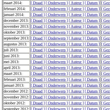
maart 2014:
[ Draad ]
[ Onderwerp ]
[ Auteur ]
[ Datum ]
[ Gez
februari 2014:
[ Draad ]
[ Onderwerp ]
[ Auteur ]
[ Datum ]
[ Gez
januari 2014:
[ Draad ]
[ Onderwerp ]
[ Auteur ]
[ Datum ]
[ Gez
december 2013:
[ Draad ]
[ Onderwerp ]
[ Auteur ]
[ Datum ]
[ Gez
november 2013:
[ Draad ]
[ Onderwerp ]
[ Auteur ]
[ Datum ]
[ Gez
oktober 2013:
[ Draad ]
[ Onderwerp ]
[ Auteur ]
[ Datum ]
[ Gez
september 2013:
[ Draad ]
[ Onderwerp ]
[ Auteur ]
[ Datum ]
[ Gez
augustus 2013:
[ Draad ]
[ Onderwerp ]
[ Auteur ]
[ Datum ]
[ Gez
juli 2013:
[ Draad ]
[ Onderwerp ]
[ Auteur ]
[ Datum ]
[ Gez
juni 2013:
[ Draad ]
[ Onderwerp ]
[ Auteur ]
[ Datum ]
[ Gez
mei 2013:
[ Draad ]
[ Onderwerp ]
[ Auteur ]
[ Datum ]
[ Gez
april 2013:
[ Draad ]
[ Onderwerp ]
[ Auteur ]
[ Datum ]
[ Gez
maart 2013:
[ Draad ]
[ Onderwerp ]
[ Auteur ]
[ Datum ]
[ Gez
februari 2013:
[ Draad ]
[ Onderwerp ]
[ Auteur ]
[ Datum ]
[ Gez
januari 2013:
[ Draad ]
[ Onderwerp ]
[ Auteur ]
[ Datum ]
[ Gez
december 2012:
[ Draad ]
[ Onderwerp ]
[ Auteur ]
[ Datum ]
[ Gez
november 2012:
[ Draad ]
[ Onderwerp ]
[ Auteur ]
[ Datum ]
[ Gez
oktober 2012:
[ Draad ]
[ Onderwerp ]
[ Auteur ]
[ Datum ]
[ Gez
september 2012:
[ Draad ]
[ Onderwerp ]
[ Auteur ]
[ Datum ]
[ Gez