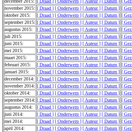
december 2015:
[ Draad ]
[ Onderwerp ]
[ Auteur ]
[ Datum ]
[ Gez
november 2015:
[ Draad ]
[ Onderwerp ]
[ Auteur ]
[ Datum ]
[ Gez
oktober 2015:
[ Draad ]
[ Onderwerp ]
[ Auteur ]
[ Datum ]
[ Gez
september 2015:
[ Draad ]
[ Onderwerp ]
[ Auteur ]
[ Datum ]
[ Gez
augustus 2015:
[ Draad ]
[ Onderwerp ]
[ Auteur ]
[ Datum ]
[ Gez
juli 2015:
[ Draad ]
[ Onderwerp ]
[ Auteur ]
[ Datum ]
[ Gez
juni 2015:
[ Draad ]
[ Onderwerp ]
[ Auteur ]
[ Datum ]
[ Gez
mei 2015:
[ Draad ]
[ Onderwerp ]
[ Auteur ]
[ Datum ]
[ Gez
maart 2015:
[ Draad ]
[ Onderwerp ]
[ Auteur ]
[ Datum ]
[ Gez
februari 2015:
[ Draad ]
[ Onderwerp ]
[ Auteur ]
[ Datum ]
[ Gez
januari 2015:
[ Draad ]
[ Onderwerp ]
[ Auteur ]
[ Datum ]
[ Gez
december 2014:
[ Draad ]
[ Onderwerp ]
[ Auteur ]
[ Datum ]
[ Gez
november 2014:
[ Draad ]
[ Onderwerp ]
[ Auteur ]
[ Datum ]
[ Gez
oktober 2014:
[ Draad ]
[ Onderwerp ]
[ Auteur ]
[ Datum ]
[ Gez
september 2014:
[ Draad ]
[ Onderwerp ]
[ Auteur ]
[ Datum ]
[ Gez
augustus 2014:
[ Draad ]
[ Onderwerp ]
[ Auteur ]
[ Datum ]
[ Gez
juni 2014:
[ Draad ]
[ Onderwerp ]
[ Auteur ]
[ Datum ]
[ Gez
mei 2014:
[ Draad ]
[ Onderwerp ]
[ Auteur ]
[ Datum ]
[ Gez
april 2014:
[ Draad ]
[ Onderwerp ]
[ Auteur ]
[ Datum ]
[ Gez