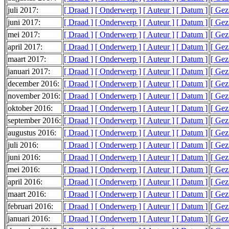
juli 2017:
[ Draad ]
[ Onderwerp ]
[ Auteur ]
[ Datum ]
[ Gez
juni 2017:
[ Draad ]
[ Onderwerp ]
[ Auteur ]
[ Datum ]
[ Gez
mei 2017:
[ Draad ]
[ Onderwerp ]
[ Auteur ]
[ Datum ]
[ Gez
april 2017:
[ Draad ]
[ Onderwerp ]
[ Auteur ]
[ Datum ]
[ Gez
maart 2017:
[ Draad ]
[ Onderwerp ]
[ Auteur ]
[ Datum ]
[ Gez
januari 2017:
[ Draad ]
[ Onderwerp ]
[ Auteur ]
[ Datum ]
[ Gez
december 2016:
[ Draad ]
[ Onderwerp ]
[ Auteur ]
[ Datum ]
[ Gez
november 2016:
[ Draad ]
[ Onderwerp ]
[ Auteur ]
[ Datum ]
[ Gez
oktober 2016:
[ Draad ]
[ Onderwerp ]
[ Auteur ]
[ Datum ]
[ Gez
september 2016:
[ Draad ]
[ Onderwerp ]
[ Auteur ]
[ Datum ]
[ Gez
augustus 2016:
[ Draad ]
[ Onderwerp ]
[ Auteur ]
[ Datum ]
[ Gez
juli 2016:
[ Draad ]
[ Onderwerp ]
[ Auteur ]
[ Datum ]
[ Gez
juni 2016:
[ Draad ]
[ Onderwerp ]
[ Auteur ]
[ Datum ]
[ Gez
mei 2016:
[ Draad ]
[ Onderwerp ]
[ Auteur ]
[ Datum ]
[ Gez
april 2016:
[ Draad ]
[ Onderwerp ]
[ Auteur ]
[ Datum ]
[ Gez
maart 2016:
[ Draad ]
[ Onderwerp ]
[ Auteur ]
[ Datum ]
[ Gez
februari 2016:
[ Draad ]
[ Onderwerp ]
[ Auteur ]
[ Datum ]
[ Gez
januari 2016:
[ Draad ]
[ Onderwerp ]
[ Auteur ]
[ Datum ]
[ Gez